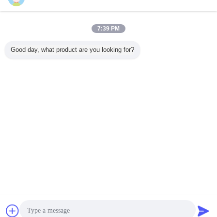
お問い合わせ
尿検体の妊娠の検出のキット、家の使用のための医学
7:39 PM
的検査のキット
お問い合わせ
Good day, what product are you looking for?
1 / 2
言語を変えて下さい
Japanese
ホーム
|
私達について
|
地図
|
Privacy Policy
デスクトップの眺め
Copyright © 2018 - 2026 Care Test Biotech Ltd.
All rights reserved.
チャット
見積依頼