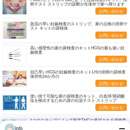
卵テスト ストリップの診断が生体外で家へ帰ります
お問い合わせ
急流の早い妊娠検査のストリップ、家の点検の排卵テ
スト キットの尿検体
お問い合わせ
高い感受性の家の尿検査のキットHCGの最も速い妊
娠検査
お問い合わせ
自己早いHCGの妊娠検査のキットLHの排卵の尿検査
保存性24か月の
お問い合わせ
使い捨て可能な家の尿検査のキット、白血球/亜硝酸
塩を検出するための尿の伝染テスト ストリップ
お問い合わせ
1つのステップによって医学THCは承認される尿検査
のキット99%の正確さのFDAが家へ帰ります
Info