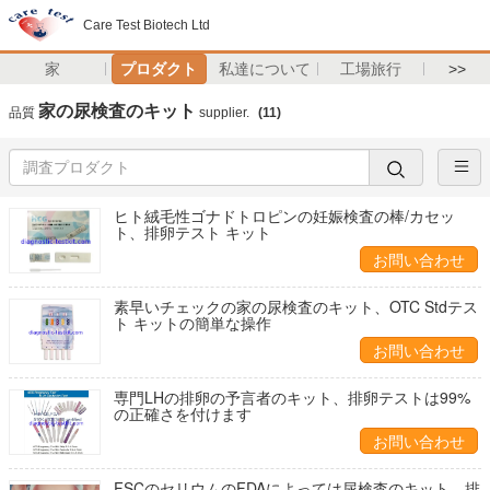
Care Test Biotech Ltd
家
プロダクト
私達について
工場旅行
>>
家の尿検査のキット
品質
supplier.
(11)
ヒト絨毛性ゴナドトロピンの妊娠検査の棒/カセッ
ト、排卵テスト キット
お問い合わせ
素早いチェックの家の尿検査のキット、OTC Stdテス
ト キットの簡単な操作
お問い合わせ
専門LHの排卵の予言者のキット、排卵テストは99%
の正確さを付けます
お問い合わせ
FSCのセリウムのFDAによっては尿検査のキット、排