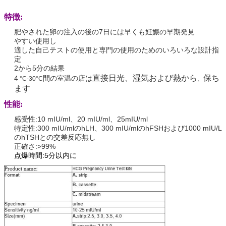
特徴:
肥やされた卵の注入の後の7日には早くも妊娠の早期発見
やすい使用し
適した自己テストの使用と専門の使用のためのいろいろな設計指
定
2から5分の結果
直接日光、湿気および熱から
保ち
4
間の室温の
店は
°C-30°C
、
ます
性能:
感受性:10 mIU/ml、20 mIU/ml、25mIU/ml
特定性:300 mIU/mlのhLH、300 mIU/mlのhFSHおよび1000 mIU/L
のhTSHとの交差反応無し
正確さ:>99%
点爆時間:5分以内に