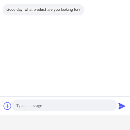
使用のための医学的検査のキット
Good day, what product are you looking for?
続行
家の尿検査のキット
多く
の排卵の予
FSCのセリウムの
急流の早い妊娠検
高い感受性の家の
ヒト絨毛
ット、排
FDAによっては尿
査のストリップ、
尿検査のキット
トロピン
は99%の
検査のキット、排
家の点検の排卵テ
HCGの最も速い妊
査の棒/カ
付けます
卵テスト ストリッ
スト キットの尿検
娠検査
排卵テスト
プの診断が生体外
体
で家へ帰ります
言語を変えて下さい
Japanese
チャット
見積依頼
ホーム
|
私達について
|
地図
|
Privacy Policy