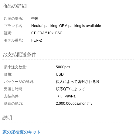
商品の詳細
起源の場所:
中国
ブランド名:
Neutral packing, OEM packing is available
証明:
CE,FDA 510k, FSC
モデル番号:
FER-2
お支払配送条件
最小注文数量:
5000pcs
価格:
USD
パッケージの詳細:
個人によって密封される袋
受渡し時間:
順序QTYによって
支払条件:
T/T、PayPal
供給の能力:
2,000,000pcs/monthly
説明
家の尿検査のキット