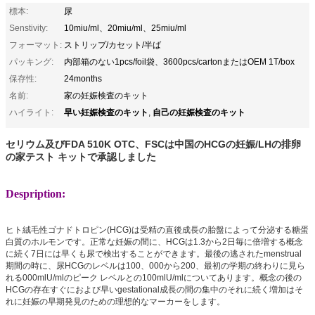
標本:
尿
Senstivity:
10miu/ml、20miu/ml、25miu/ml
フォーマット:
ストリップ/カセット/半ば
パッキング:
内部箱のない1pcs/foil袋、3600pcs/cartonまたはOEM 1T/box
保存性:
24months
名前:
家の妊娠検査のキット
早い妊娠検査のキット
自己の妊娠検査のキット
ハイライト:
,
セリウム及びFDA 510K OTC、FSCは中国のHCGの妊娠/LHの排卵
の家テスト キットで承認しました
Despription:
ヒト絨毛性ゴナドトロピン(HCG)は受精の直後成長の胎盤によって分泌する糖蛋
白質のホルモンです。正常な妊娠の間に、HCGは1.3から2日毎に倍増する概念
に続く7日には早くも尿で検出することができます。最後の逃されたmenstrual
期間の時に、尿HCGのレベルは100、000から200、最初の学期の終わりに見ら
れる000mlU/mlのピーク レベルとの100mlU/mlについてあります。概念の後の
HCGの存在すぐにおよび早いgestational成長の間の集中のそれに続く増加はそ
れに妊娠の早期発見のための理想的なマーカーをします。