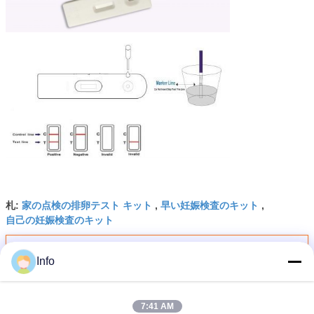
家の点検の排卵テスト キット
早い妊娠検査のキット
札:
,
,
自己の妊娠検査のキット
最高の価格で
Info
尿検体の妊娠の検出のキット、家の
7:41 AM