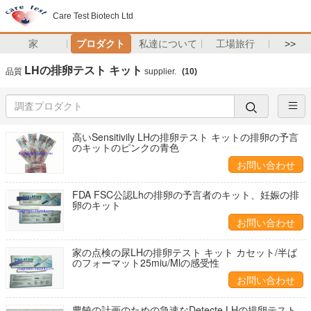
Care Test Biotech Ltd
家
プロダクト
私達について
工場旅行
>>
LHの排卵テスト キット
品質
supplier.
(10)
高いSensitivily LHの排卵テスト キットの排卵の予言
のキットのピンクの青色
お問い合わせ
FDA FSC公認Lhの排卵の予言者のキット、妊娠の排
卵のキット
お問い合わせ
家の点検の尿LHの排卵テスト キット カセット/半ば
のフォーマット25miu/Mlの感受性
お問い合わせ
豊饒の計画のための急速なDetecte LHの排卵テスト