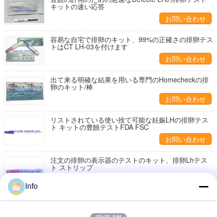
キットの速い応答
お問い合わせ
容易な自宅で排卵のキット、99%の正確さの排卵テス
トはCT LH-03を付けます
お問い合わせ
出て来る明確な結果を用いる専門のHomecheckの排
卵のキット/棒
お問い合わせ
リストされている使い捨て可能な妊娠LHの排卵テス
ト キットの豊饒テストFDA FSC
お問い合わせ
注文の排卵の表示器のテストのキット、排卵Lhテス
ト ストリップ
お問い合わせ
Info
早い印LHの排卵テスト キットの尿検体の毎日の排卵
の予言者テスト ストリップ