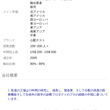
輸出業者
販売
メイン市場:
北アメリカ
南アメリカ
西ヨーロッパ
東ヨーロッパ
東アジア
南東アジア
中東
ブランド:
心配テスト
授業員数:
100~200 人々
年間売上高:
US$ 200 - US$ 500
成立年:
2005
輸出比例:
80% - 90%
会社概要
1.
私達の工場は13年間の研究し、成長し、製造業、そして分配の高度の医
療機器そして生体外の医学の診断プロダクトのプロの経験の中国に基づいて
います。