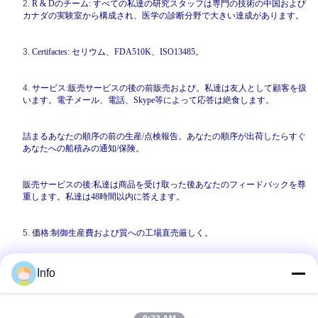
2.
R & Dのチーム: すべての私達の研究スタッフは専門の技術の中国および
カナダの実験室から構成され、医学の診断分野で大きい達成があります。
3.
Certifactes: セリウム、FDA510K、ISO13485。
4.
サービス:販売サービスの後の前販売および。私達は友人として顧客を扱
います。電子メール、電話、Skype等によって応答は絶食します。
詰まるあなたの順序の前の生産/点検報告。あなたの順序が出荷したらすぐ
あなたへの船積みの通知/保険。
販売サービスの後:私達は商品を受け取った後あなたのフィードバックを尊
重します。私達は48時間以内に答えます。
5.
価格:制御生産費および質への工場直売厳しく。
6.受渡し時間:あなたのための速い配達。受渡し時間は普通沈殿物および
Info
OEM&ODMのパッキング設計を受け取った後もし必要ならおよそ2-3週です。