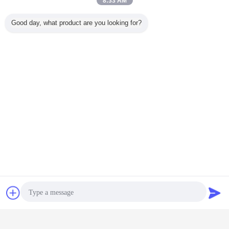
8:33 AM
Good day, what product are you looking for?
大事なことを言い忘れたが私達は私達に整備し、寿命を持続
させる協同と貴重なパートナーである機会を与えるために感
謝したいと思います。
言語を変えて下さい
Japanese
チャット
見積依頼
ホーム
|
私達について
|
地図
|
Privacy Policy