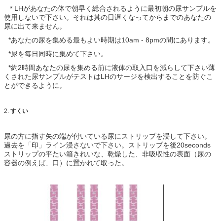
*
LHが
あなたの体で朝早く総合されるように最初朝の尿サンプルを
使用しないで下さい。それは其の日遅くなってからまでのあなたの
尿に出て来ません。
*
あなたの尿を集める最もよい時期は10am - 8pmの間にあります。
*
尿を毎日同時に集めて下さい。
*
約2時間あなたの尿を集める前に液体の取入口を減らして下さい薄
くされた尿サンプルがテストはLHのサージを検出することを防ぐこ
とができるように。
2.
すくい
尿の方に指す矢の端が付いている尿にストリップを浸して下さい。
過去を「印」ライン浸さないで下さい。ストリップを後20seconds
ストリップの平たい箱きれいな、乾燥した、非吸収性の表面（尿の
容器の例えば、口）に置かれて取った。