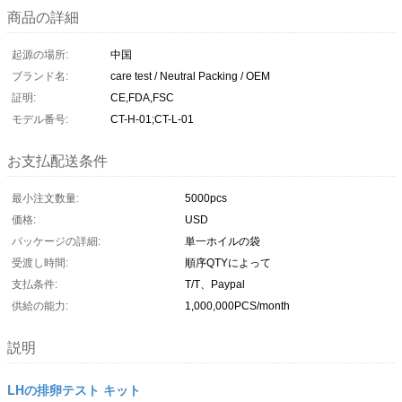
商品の詳細
起源の場所:
中国
ブランド名:
care test / Neutral Packing / OEM
証明:
CE,FDA,FSC
モデル番号:
CT-H-01;CT-L-01
お支払配送条件
最小注文数量:
5000pcs
価格:
USD
パッケージの詳細:
単一ホイルの袋
受渡し時間:
順序QTYによって
支払条件:
T/T、Paypal
供給の能力:
1,000,000PCS/month
説明
LHの排卵テスト キット