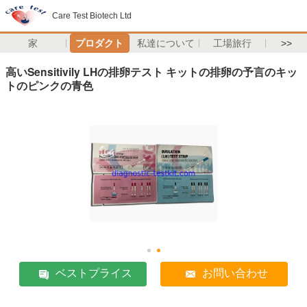
Care Test Biotech Ltd
家
プロダクト
私達について
工場旅行
>>
高いSensitivily LHの排卵テスト キットの排卵の予言のキッ
トのピンクの青色
ベストプライス
お問い合わせ