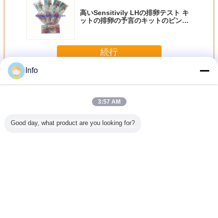
高いSensitivily LHの排卵テスト キ
ットの排卵の予言のキットのピンク
の青色
続行
Info
LHの排卵テスト キット
多く
3:57 AM
Good day, what product are you looking for?
画のため
容易な自宅で排卵
出て来る明確な結
リストされている
FDA FS
etecte
のキット、99%の
果を用いる専門の
使い捨て可能な妊
の排卵の
卵テスト
正確さの排卵テス
Homecheckの排
娠LHの排卵テスト
キット、
速い応答
トはCT LH-03を
卵のキット/棒
キットの豊饒テス
卵のキ
付けます
トFDA FSC
言語を変えて下さい
Japanese