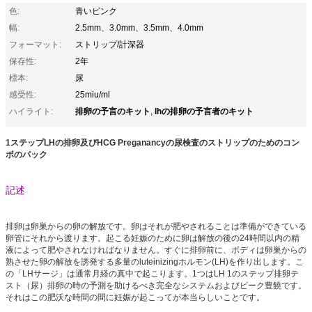
色:
青いピンク
幅:
2.5mm、3.0mm、3.5mm、4.0mm
フォーマット:
ストリップ/計深器
保存性:
2年
標本:
尿
感受性:
25miu/ml
排卵の予言のキット
lhの排卵の予言者のキット
ハイライト:
,
1ステップLHの排卵及びHCG Preganancyの尿検査のストリップのためのコン
ボのパック
記述
排卵は卵巣からの卵の解放です。卵はそれが肥やされることは準備ができている
卵管にそれから渡ります。起こる妊娠のために卵は解放の後の24時間以内の精
液によって肥やされなければなりません。すぐに排卵前に、ボディは卵巣からの
熟させた卵の解放を誘発する多量のluteinizingホルモン(LH)を作り出します。こ
の「LHサージ」は通常月経の真中で起こります。1つはLH 1のステップ排卵テ
スト（尿）排卵の時の予測を助けるべき完全なシステムおよびピーク豊饒です。
それはこの肥沃な時間の間に妊娠が起こってが本当らしいことです。