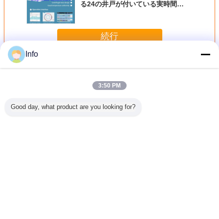
る24の井戸が付いている実時間
qPCRの分子システム
続行
Info
医学の使い捨て用品
多く
3:50 PM
Good day, what product are you looking for?
たRNAの
携帯用量的なPCR
統合されたRNAの
携帯用量的なPCR
光子、
の検光子POCT
分子検光子、
の検光子POCT
oV 2、
DNA/RNA
SARSCoV 2、
DNA/RNA
B、STDs
SARSCoV 2/Flu
FluA/B、STDs
SARSCoV 2/Flu
）を検出す
A/Bのウイルスを
（STIs）を検出す
A/Bのウイルスを
POCT
検出するため
る場所のPOCT
検出するため
言語を変えて下さい
Japanese
ホーム
|
私達について
|
地図
|
Privacy Policy