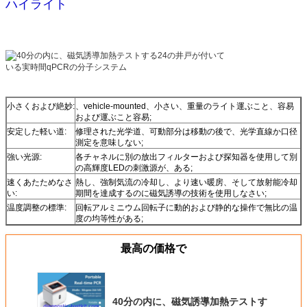
ハイライト
小さくおよび絶妙:
、vehicle-mounted、小さい、重量のライト運ぶこと、容易
および運ぶこと容易;
安定した軽い道:
修理された光学道、可動部分は移動の後で、光学直線か口径
測定を意味しない;
強い光源:
各チャネルに別の放出フィルターおよび探知器を使用して別
の高輝度LEDの刺激源が、ある;
速くあたためなさ
熱し、強制気流の冷却し、より速い暖房、そして放射能冷却
い:
期間を達成するのに磁気誘導の技術を使用しなさい;
温度調整の標準:
回転アルミニウム回転子に動的および静的な操作で無比の温
度の均等性がある;
最高の価格で
40分の内に、磁気誘導加熱テストす