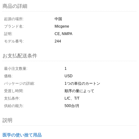
商品の詳細
起源の場所:
中国
ブランド名:
Micgene
証明:
CE, NMPA
モデル番号:
244
お支払配送条件
最小注文数量:
1
価格:
USD
パッケージの詳細:
1つの単位のカートン
受渡し時間:
順序の量によって
支払条件:
L/C、T/T
供給の能力:
500台/月
説明
医学の使い捨て用品