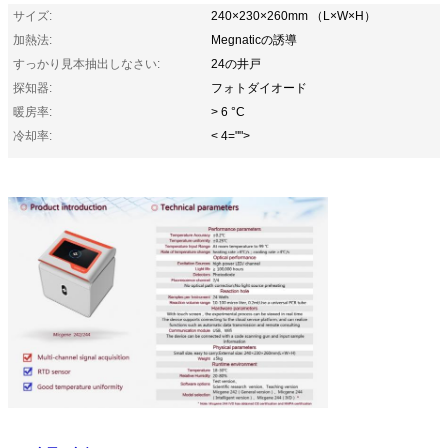
サイズ:
240×230×260mm （L×W×H）
加熱法:
Megnaticの誘導
すっかり見本抽出しなさい:
24の井戸
探知器:
フォトダイオード
暖房率:
> 6 °C
冷却率:
< 4="">