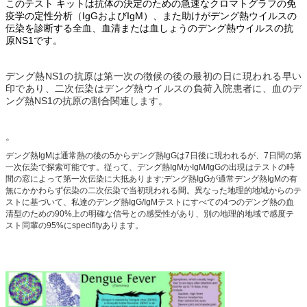
このテスト キットは抗体の決定のための急速なクロマトグラフの免
疫学の定性分析（IgGおよびIgM）、また助けがデング熱ウイルスの
伝染を診断する全血、血清または血しょうのデング熱ウイルスの抗
原NS1です。
デング熱NS1の抗原は第一次の徴候の後の最初の日に現われる早い
印であり、二次伝染はデング熱ウイルスの負荷入院患者に、血のデ
ング熱NS1の抗原の割合関連します。
。
デング熱IgMは通常熱の後の5からデング熱IgGは7日後に現われるが、7日間の第
一次伝染で探索可能です。従って、デング熱IgMかIgM/IgGの出現はテストの時
間の窓によって第一次伝染に大抵あります;デング熱IgGが通常デング熱IgMの有
無にかかわらず伝染の二次伝染で当初現われる間。異なった地理的地域からのテ
ストに基づいて、私達のデング熱IgG/IgMテストにすべての4つのデング熱の血
清型のための90%上の明確な信号との感受性があり、別の地理的地域で感度テ
スト同輩の95%にspecifityあります。