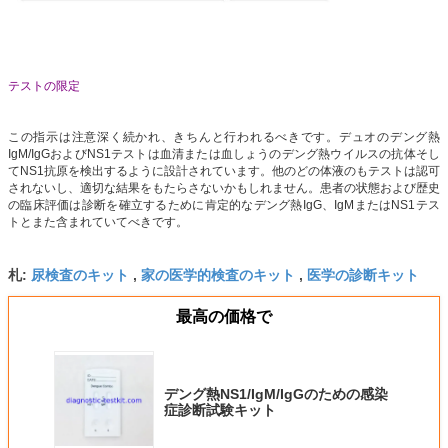
テストの限定
この指示は注意深く続かれ、きちんと行われるべきです。デュオのデング熱
IgM/IgGおよびNS1テストは血清または血しょうのデング熱ウイルスの抗体そし
てNS1抗原を検出するように設計されています。他のどの体液のもテストは認可
されないし、適切な結果をもたらさないかもしれません。患者の状態および歴史
の臨床評価は診断を確立するために肯定的なデング熱IgG、IgMまたはNS1テス
トとまた含まれていてべきです。
尿検査のキット
家の医学的検査のキット
医学の診断キット
札:
,
,
最高の価格で
デング熱NS1/IgM/IgGのための感染
症診断試験キット