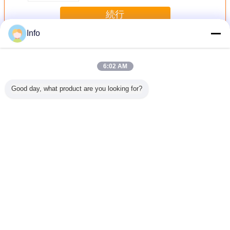
続行
Info
診断試験キット
多く
6:02 AM
Good day, what product are you looking for?
医学の診
白血球/亜硝酸塩を
カラー・チャート
THC/AMP/モップ
セリウム
/単一のパ
検出するための急
との10の変数尿
の診断試験キット
血糖のモ
の薬物検
速な診断試験キッ
PHテスト ストリ
の尿のすくいテス
グ システ
キット
トの尿路感染症テ
ップの比色分析
ト ストリップの
ているブ
スト ストリップ
Dipcardのフォー
試験計器
マット
制御のた
言語を変えて下さい
のモニ
Japanese
ホーム
|
私達について
|
地図
|
Privacy Policy
デスクトップの眺め