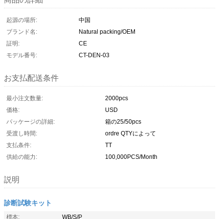
起源の場所:
中国
ブランド名:
Natural packing/OEM
証明:
CE
モデル番号:
CT-DEN-03
お支払配送条件
最小注文数量:
2000pcs
価格:
USD
パッケージの詳細:
箱の25/50pcs
受渡し時間:
ordre QTYによって
支払条件:
TT
供給の能力:
100,000PCS/Month
説明
診断試験キット
標本:
WB/S/P