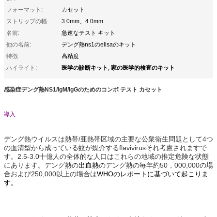
フォーマット:
カセット
ストリップの幅:
3.0mm、4.0mm
名前:
急速なテスト キット
他の名前:
デング熱ns1のelisaのキット
特徴:
高精度
医学の診断キット
家の医学的検査のキット
ハイライト:
,
感染症デング熱NS1/IgM/IgGのためのコンボ テスト カセット
導入
デング熱ウイルスは熱帯/亜熱帯区域の主要な公衆衛生問題として4つ
の血清型から成っている蚊が媒介するflavivirusそれ考慮されますで
す。2.5-3.0十億人の全体的な人口はこれらの地域の推定危険な状態
にあります。デング熱の
出血熱
のデング熱の毎年約50，000,000の場
合および250,000以上の場合は
WHOのレポートに基づいて起こりま
す。