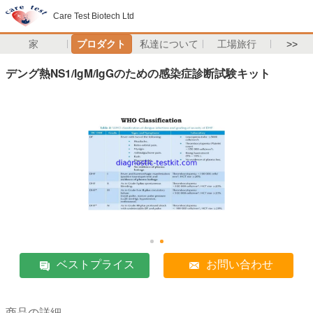
Care Test Biotech Ltd
家
プロダクト
私達について
工場旅行
>>
デング熱NS1/IgM/IgGのための感染症診断試験キット
ベストプライス
お問い合わせ
商品の詳細